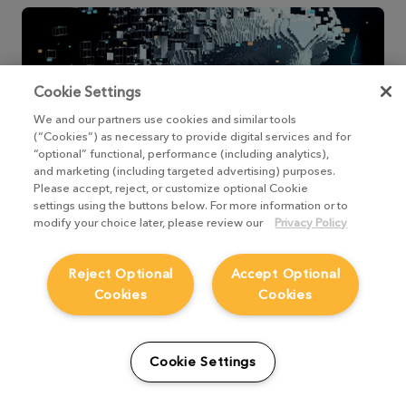
Cookie Settings
We and our partners use cookies and similar tools
(“Cookies”) as necessary to provide digital services and for
“optional” functional, performance (including analytics),
and marketing (including targeted advertising) purposes.
Please accept, reject, or customize optional Cookie
settings using the buttons below. For more information or to
modify your choice later, please review our
Privacy Policy
Nukeテクニカルディレクターになるには
（英語）
Reject Optional
Accept Optional
Cookies
Cookies
Nukeのテクニカルディレクターの方々ととも
に、その役割とキャリアで成功するために必要な
スキルについて、深く掘り下げます。
Cookie Settings
詳細を見る