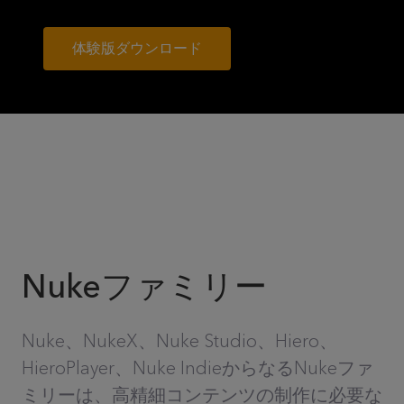
体験版ダウンロード
Nukeファミリー
Nuke、NukeX、Nuke Studio、Hiero、
HieroPlayer、Nuke IndieからなるNukeファ
ミリーは、高精細コンテンツの制作に必要な