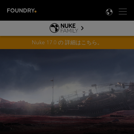
Men
LANG

NUKE
FAMILY
ABOUT NUKE
Nuke 17.0 の
詳細はこちら
。
JP
NUKE ファミリー
製品情報
TOOLS
NUKE ガイド&ドキュメント
HIERO ガイド＆ドキュメント