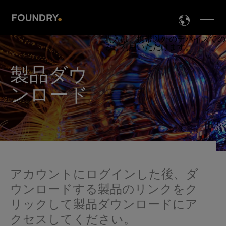
Men
LANG

製品ダウ
ンロード
.
アカウントにログインした後、ダ
ウンロードする製品のリンクをク
リックして製品ダウンロードにア
クセスしてください。