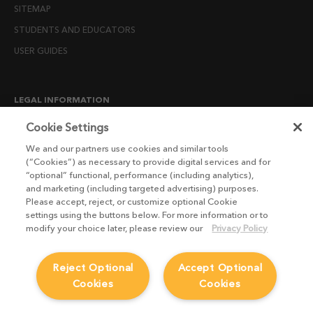
SITEMAP
STUDENTS AND EDUCATORS
USER GUIDES
LEGAL INFORMATION
CANDIDATE PRIVACY NOTICE
Cookie Settings
COOKIE POLICY
We and our partners use cookies and similar tools
(“Cookies”) as necessary to provide digital services and for
END USER LICENSE AGREEMENTS
“optional” functional, performance (including analytics),
ENVIRONMENT POLICY
and marketing (including targeted advertising) purposes.
Please accept, reject, or customize optional Cookie
ESG MISSION STATEMENT
settings using the buttons below. For more information or to
LICENSE COMPLIANCE
modify your choice later, please review our
Privacy Policy
LICENSE TRANSFER POLICY
Reject Optional
Accept Optional
MODERN SLAVERY ACT STATEMENT
Cookies
Cookies
PRIVACY NOTICE
PRIVACY RIGHTS REQUEST FORM