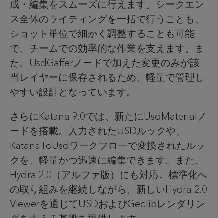
成・編集をスムーズに行えます。シークエン
ス全体のライティングを一括で行うことも、
ショット単位で細かく調整することも可能
で、チームでの効率的な作業を支えます。ま
た、
UsdGaffer
ノードで加えた変更のみが該
当レイヤーに保存されるため、軽量で管理し
やすい設計となっています。
さらに
Katana 9.0
では、新たに
UsdMaterial
ノ
ードを搭載。入力された
USD
ルックや、
KatanaToUsd
ワークフローで変換されたルッ
クを、軽量かつ迅速に編集できます。また、
Hydra 2.0
（アルファ版）にも対応。標準化へ
の取り組みを継続しながら、新しい
Hydra 2.0
Viewer
を通じて
USD
および
Geolib
レンダリン