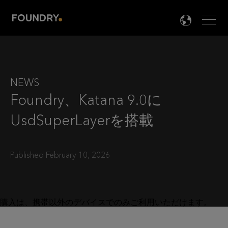
Men
LANG

NEWS
Foundry、Katana 9.0に
UsdSuperLayerを搭載
Published February 10, 2026