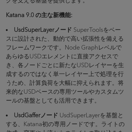
グを支える基盤を提供します。
Katana 9.0
の主な新機能
:
UsdSuperLayerノード
SuperTools
をベー
スに設計された、動的で高い拡張性を備える
フレームワークです。
Node Graph
レベルで
あらゆる
USD
エレメントに直接アクセスで
き、各ノードごとに新たな
USD
レイヤーを生
成するのではなく単一レイヤー上で処理を行
うため、計算負荷を大幅に抑えられます。将
来的な
USD
ベースの専用ツールやカスタムツ
ールの基盤としても活用できます。
UsdGafferノード
UsdSuperLayer
を基盤と
する、
Katana
初の専用ノードです。ライトの