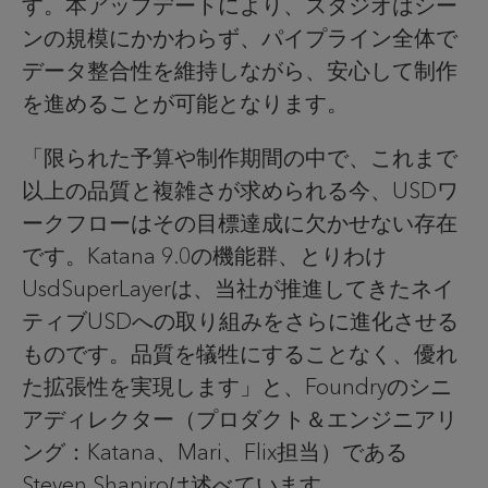
す。本アップデートにより、スタジオはシー
ンの規模にかかわらず、パイプライン全体で
データ整合性を維持しながら、安心して制作
を進めることが可能となります。
「限られた予算や制作期間の中で、これまで
以上の品質と複雑さが求められる今、
USD
ワ
ークフローはその目標達成に欠かせない存在
です。
Katana 9.0
の機能群、とりわけ
UsdSuperLayer
は、当社が推進してきたネイ
ティブ
USD
への取り組みをさらに進化させる
ものです。品質を犠牲にすることなく、優れ
た拡張性を実現します」と、
Foundry
のシニ
アディレクター（プロダクト＆エンジニアリ
ング：
Katana
、
Mari
、
Flix
担当）である
Steven Shapiro
は述べています。