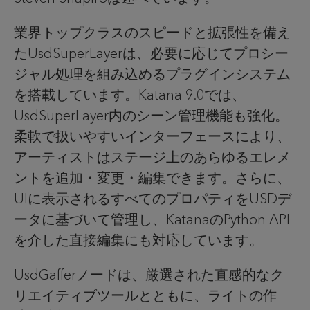
業界トップクラスのスピードと拡張性を備え
た
UsdSuperLayer
は、必要に応じてプロシー
ジャル処理を組み込めるプラグインシステム
を搭載しています。
Katana 9.0
では、
UsdSuperLayer
内のシーン管理機能も強化。
柔軟で扱いやすいインターフェースにより、
アーティストはステージ上のあらゆるエレメ
ントを追加・変更・編集できます。さらに、
UI
に表示されるすべてのプロパティを
USD
デ
ータに基づいて管理し、
Katana
の
Python API
を介した直接編集にも対応しています。
UsdGaffer
ノードは、厳選された直感的なク
リエイティブツールとともに、ライトの作