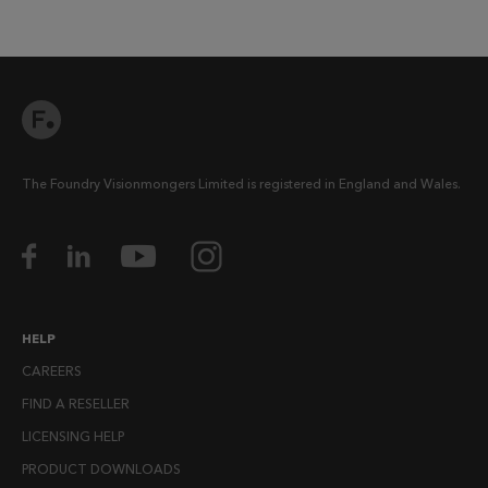
The Foundry Visionmongers Limited is registered in England and Wales.
HELP
CAREERS
FIND A RESELLER
LICENSING HELP
PRODUCT DOWNLOADS