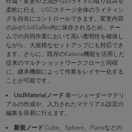
作成・変更や上流からのライトの取り込みを
柔軟に行え、
USD
ステージ全体のライティン
グを自在にコントロールできます。変更内容
のみが
UsdGaffer
内に保存されるため、チー
ムでの共同作業において高い透明性を確保し
ながら、大規模なセットアップにも対応でき
ます。さらに、既存の
Katana
機能を活用した
従来のマルチショットワークフローと同様
に、継承機能によって作業をレイヤー化する
ことが可能です。
UsdMaterialノード
単一シェーダーマテリ
アルの作成や、入力されたマテリアル設定の
編集を容易に行えます。
新規ノード
Cube
、
Sphere
、
Plane
などの