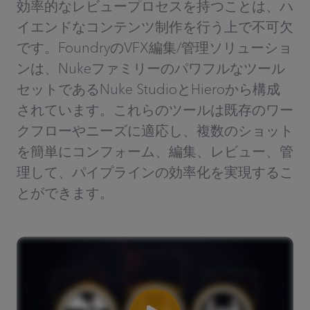
効率的なレビュープロセスを持つことは、ハ
イエンドなコンテンツ制作を行う上で不可欠
です。FoundryのVFX編集/管理ソリューショ
ンは、Nukeファミリーのパワフルなツール
セットであるNuke StudioとHieroから構成
されています。これらのツールは既存のワー
クフローやニーズに適応し、複数のショット
を簡単にコンフォーム、編集、レビュー、管
理して、パイプラインの効率化を実現するこ
とができます。