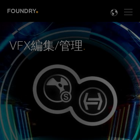
Men
LANG

VFX編集/管理
.