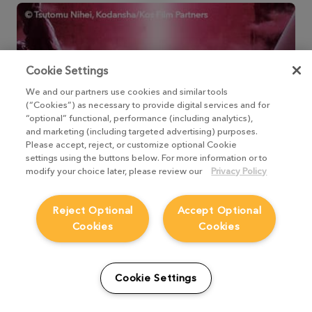
Cookie Settings
We and our partners use cookies and similar tools
(“Cookies”) as necessary to provide digital services and for
“optional” functional, performance (including analytics),
and marketing (including targeted advertising) purposes.
Please accept, reject, or customize optional Cookie
settings using the buttons below. For more information or to
modify your choice later, please review our
Privacy Policy
Reject Optional
Accept Optional
Cookies
Cookies
ポリゴン・ピクチュアズの効率的なレビュー
プロセス
Cookie Settings
Nukeのレビューツール活用によるレビュープロ
セスの効率化について。