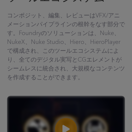
コンポジット、編集、レビューはVFX/アニ
メーションパイプラインの根幹をなす部分で
す。Foundryのソリューションは、Nuke、
NukeX、Nuke Studio、Hiero、HieroPlayer
で構成され、このツールエコシステムによ
り、全てのデジタル実写とCGエレメントが
シームレスに統合され、大規模なコンテンツ
を作成することができます。