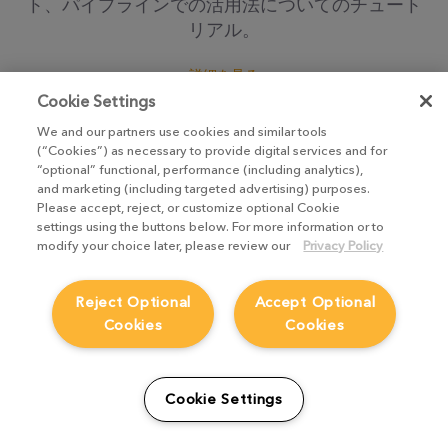
ト、パイプラインでの活用法についてのチュート
リアル。
詳細を見る
Cookie Settings
We and our partners use cookies and similar tools
(“Cookies”) as necessary to provide digital services and for
“optional” functional, performance (including analytics),
and marketing (including targeted advertising) purposes.
Please accept, reject, or customize optional Cookie
settings using the buttons below. For more information or to
modify your choice later, please review our
Privacy Policy
Reject Optional
Accept Optional
Cookies
Cookies
Cookie Settings