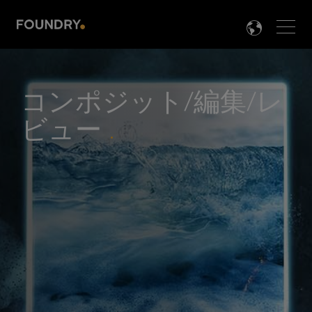
Men
LANG

コンポジット/編集/レ
ビュー
.