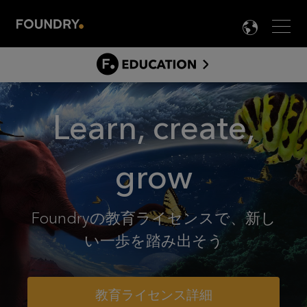
Men
LANG

教
育
ABOUT
プ
Learn, create,
STUDENTS
ロ
TEACHERS & SCHOOLS
グ
grow
BEYOND GRADUATION
ラ
FAQS
ム
Foundryの教育ライセンスで、新し
ホ
い一歩を踏み出そう
ー
ム
教育ライセンス詳細