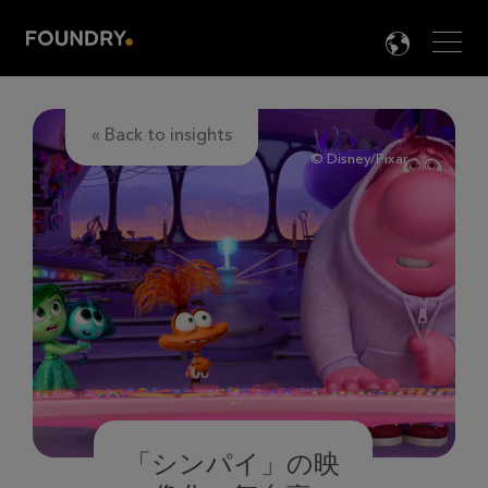
Men
LANG

« Back to insights
© Disney/Pixar
「シンパイ」の映