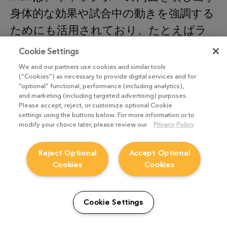
身体的な効果や試合中の動きを強調する
ためにも活用されており、たとえばラ
イリーの友人グレイスにできるあざの
Cookie Settings
表現などに使われている。Rangaswamy
We and our partners use cookies and similar tools
(“Cookies”) as necessary to provide digital services and for
氏は、「Mariを使うことで非常にスピー
“optional” functional, performance (including analytics),
ディに作業が進められ、あざのバージ
and marketing (including targeted advertising) purposes.
Please accept, reject, or customize optional Cookie
ョンをいくつも提示して、監督が求める
settings using the buttons below. For more information or to
modify your choice later, please review our
Privacy Policy
表現レベルに絞り込むことができまし
た。アーティストはペイントの量や傷
Reject Optional
Accept Optional
の広がり、色の強さを自在に調整できた
Cookies
Cookies
のです」と語る。
Cookie Settings