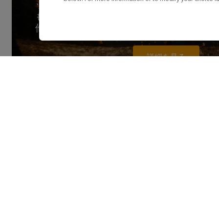
ップメント＆ライティングツール。複雑
も対応し、完璧なコントロールと可視化
他部門とのコラボレーションを一層スム
詳細を見る
Nuke Stage delivers efficient virtual prod
pre-production and final pixels, putting VFX
creative control over imagery and color fro