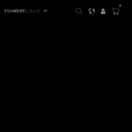
ITEM
0
SEARCH
LANGUAGE
USER
BA




FOUNDRYについて