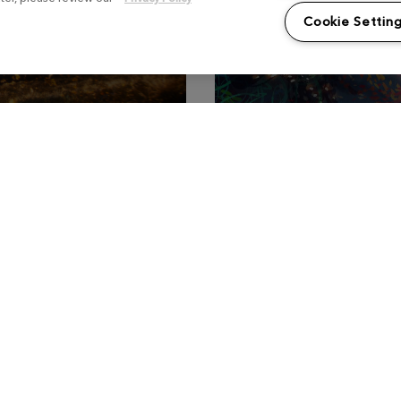
なプロジェクトに
ブとして、ストー
Cookie Settin
を実現。さらに、
ーム全体がスムー
ーズにします。
ます。
Griptape enables 
uction by unifying
— your way. With ul
 artists in
empower your team
m start to finish.
pipeline.