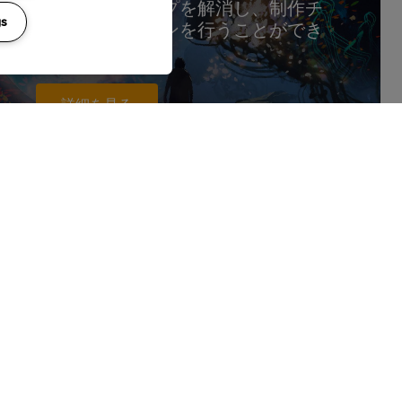
リーと編集のギャップを解消し、制作チ
gs
ズにコラボレーションを行うことができ
詳細を見る
you to orchestrate AI into your workflows
timate control, security, and visibility to
s and integrate easily into your