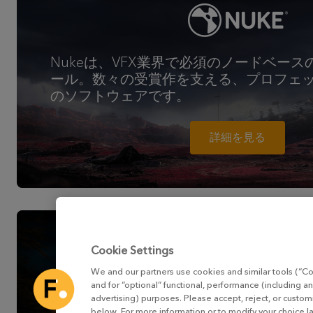
Nukeは、VFX業界で必須のノードベー
ール。数々の受賞作を支える、プロフェ
のソフトウェアです。
詳細を見る
Cookie Settings
We and our partners use cookies and similar tools (“Co
and for “optional” functional, performance (including an
advertising) purposes. Please accept, reject, or custo
Katanaは、プロフェッショナルに支持
below. For more information or to modify your choice l