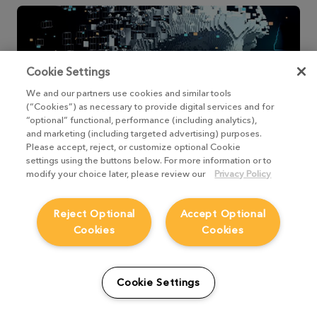
Cookie Settings
We and our partners use cookies and similar tools
(“Cookies”) as necessary to provide digital services and for
“optional” functional, performance (including analytics),
and marketing (including targeted advertising) purposes.
Please accept, reject, or customize optional Cookie
settings using the buttons below. For more information or to
modify your choice later, please review our
Privacy Policy
Nukeテクニカルディレクターになるには
（英語）
Reject Optional
Accept Optional
Cookies
Cookies
Nukeのテクニカルディレクターの方々ととも
に、その役割とキャリアで成功するために必要な
スキルについて、深く掘り下げます。
Cookie Settings
詳細を見る