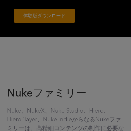
体験版ダウンロード
Nukeファミリー
Nuke、NukeX、Nuke Studio、Hiero、
HieroPlayer、Nuke IndieからなるNukeファ
ミリーは、高精細コンテンツの制作に必要な