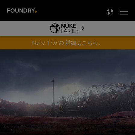
Men
LANG

NUKE
FAMILY
ABOUT NUKE
Nuke 17.0 の
詳細はこちら
。
JP
NUKE ファミリー
製品情報
TOOLS
NUKE ガイド&ドキュメント
HIERO ガイド＆ドキュメント