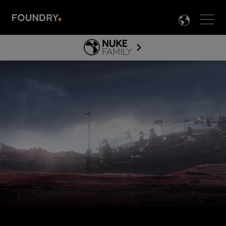
Men
LANG

NUKE
INDIE
ABOUT NUKE INDIE SUBSCRIPTION
JP
NUKE ファミリー
製品情報
TOOLS
NUKE ガイド&ドキュメント
HIERO ガイド＆ドキュメント