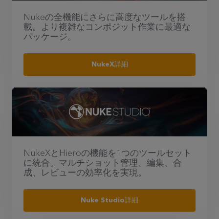
Nukeの全機能にさらに高度なツールを搭
載。より複雑なコンポジット作業に最適な
パッケージ。
NukeX詳細
NukeXとHieroの機能を1つのツールセット
に統合。マルチショット管理、編集、合
成、レビューの効率化を実現。
Nuke Studio詳細