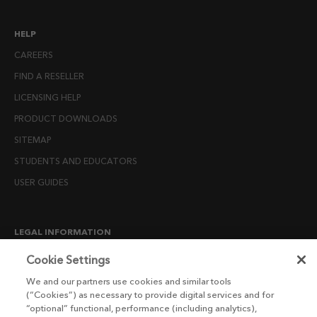
HELP
CAREERS
FIND A RESELLER
LICENSING HELP
PRODUCT DOWNLOADS
SITEMAP
STUDENTS AND EDUCATORS
USER GUIDES
LEGAL INFORMATION
CANDIDATE PRIVACY NOTICE
Cookie Settings
COOKIE POLICY
We and our partners use cookies and similar tools
(“Cookies”) as necessary to provide digital services and for
END USER LICENSE AGREEMENTS
“optional” functional, performance (including analytics),
ENVIRONMENT POLICY