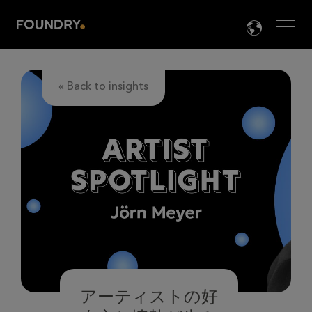
Men
LANG

« Back to insights
アーティストの好