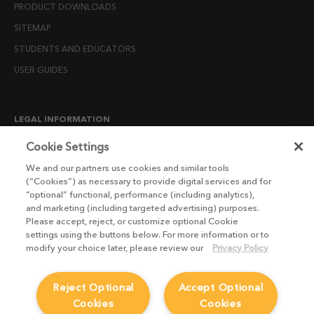
PRODUCT DOWNLOADS
SITEMAP
STUDENTS AND EDUCATORS
USER GUIDES
LEGAL INFORMATION
CANDIDATE PRIVACY NOTICE
Cookie Settings
COOKIE POLICY
We and our partners use cookies and similar tools
(“Cookies”) as necessary to provide digital services and for
END USER LICENSE AGREEMENTS
“optional” functional, performance (including analytics),
ENVIRONMENT POLICY
and marketing (including targeted advertising) purposes.
Please accept, reject, or customize optional Cookie
ESG MISSION STATEMENT
settings using the buttons below. For more information or to
LICENSE COMPLIANCE
modify your choice later, please review our
Privacy Policy
LICENSE TRANSFER POLICY
Reject Optional
Accept Optional
MODERN SLAVERY ACT STATEMENT
Cookies
Cookies
PRIVACY NOTICE