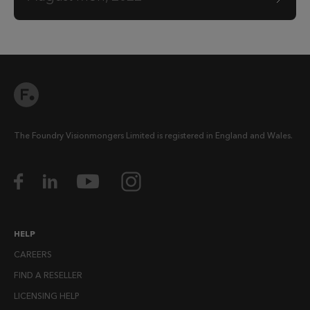
The Foundry Visionmongers Limited is registered in England and Wales.
HELP
CAREERS
FIND A RESELLER
LICENSING HELP