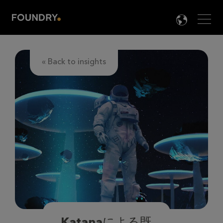
Men
LANG

« Back to insights
Katanaによる既