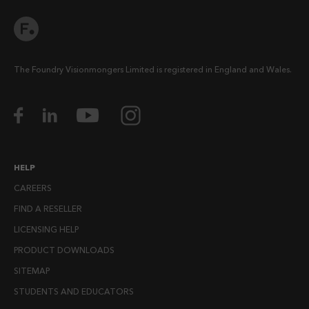
The Foundry Visionmongers Limited is registered in England and Wales.
HELP
CAREERS
FIND A RESELLER
LICENSING HELP
PRODUCT DOWNLOADS
SITEMAP
STUDENTS AND EDUCATORS