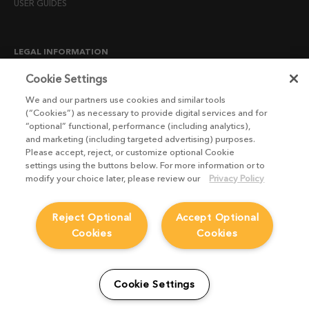
USER GUIDES
LEGAL INFORMATION
CANDIDATE PRIVACY NOTICE
Cookie Settings
COOKIE POLICY
We and our partners use cookies and similar tools
(“Cookies”) as necessary to provide digital services and for
END USER LICENSE AGREEMENTS
“optional” functional, performance (including analytics),
ENVIRONMENT POLICY
and marketing (including targeted advertising) purposes.
Please accept, reject, or customize optional Cookie
ESG MISSION STATEMENT
settings using the buttons below. For more information or to
LICENSE COMPLIANCE
modify your choice later, please review our
Privacy Policy
LICENSE TRANSFER POLICY
Reject Optional
Accept Optional
MODERN SLAVERY ACT STATEMENT
Cookies
Cookies
PRIVACY NOTICE
PRIVACY RIGHTS REQUEST FORM
WEBSITE TERMS AND CONDITIONS
Cookie Settings