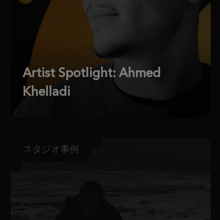
Artist Spotlight: Ahmed
Khelladi
スタジオ事例