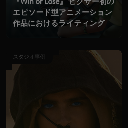
『Win or Lose』 ピクサー初の
エピソード型アニメーション
作品におけるライティング
スタジオ事例