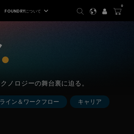
ITEM
0
SEARCH
LANGUAGE
USER
BA




FOUNDRYについて
テクノロジーの舞台裏に迫る。
ライン＆ワークフロー
キャリア